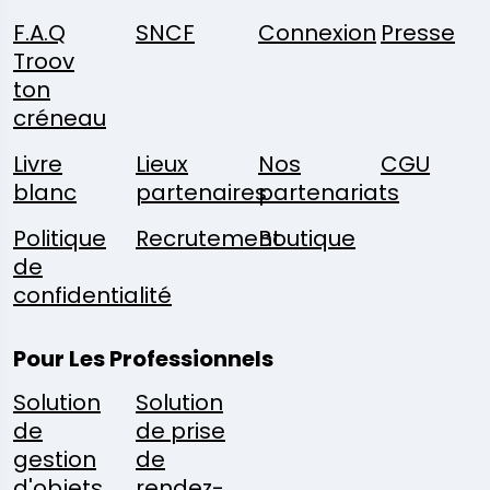
F.A.Q
SNCF
Connexion
Presse
Troov
ton
créneau
Livre
Lieux
Nos
CGU
blanc
partenaires
partenariats
Politique
Recrutement
Boutique
de
confidentialité
Pour Les Professionnels
Solution
Solution
de
de prise
gestion
de
d'objets
rendez-