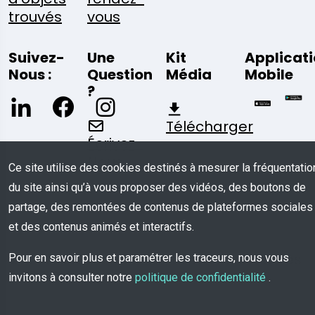
trouvés
vous
Suivez-
Une
Kit
Applicat
Nous :
Question
Média
Mobile
?
Télécharger
Écrivez-
Nous
Ce site utilise des cookies destinés à mesurer la fréquentatio
du site ainsi qu’à vous proposer des vidéos, des boutons de
partage, des remontées de contenus de plateformes sociales
et des contenus animés et interactifs.
© COPYRIGHT 2026 - Tous Droits Réservés
Pour en savoir plus et paramétrer les traceurs, nous vous
à TROOV
invitons à consulter notre
politique de confidentialité
.