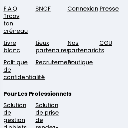
F.A.Q
SNCF
Connexion
Presse
Troov
ton
créneau
Livre
Lieux
Nos
CGU
blanc
partenaires
partenariats
Politique
Recrutement
Boutique
de
confidentialité
Pour Les Professionnels
Solution
Solution
de
de prise
gestion
de
d'objets
rendez-