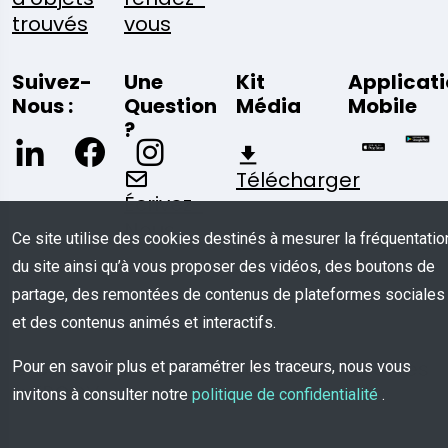
trouvés
vous
Suivez-
Une
Kit
Applicat
Nous :
Question
Média
Mobile
?
Télécharger
Écrivez-
Nous
Ce site utilise des cookies destinés à mesurer la fréquentatio
du site ainsi qu’à vous proposer des vidéos, des boutons de
partage, des remontées de contenus de plateformes sociales
et des contenus animés et interactifs.
© COPYRIGHT 2026 - Tous Droits Réservés
Pour en savoir plus et paramétrer les traceurs, nous vous
à TROOV
invitons à consulter notre
politique de confidentialité
.