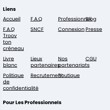
Liens
Accueil
F.A.Q
Professionnel
Blog
F.A.Q
SNCF
Connexion
Presse
Troov
ton
créneau
Livre
Lieux
Nos
CGU
blanc
partenaires
partenariats
Politique
Recrutement
Boutique
de
confidentialité
Pour Les Professionnels