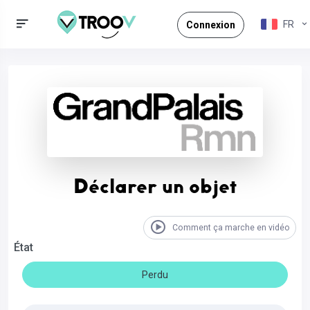
FR
Connexion
Déclarer un objet
Comment ça marche en vidéo
État
Perdu