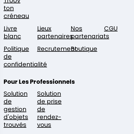
Troov
ton
créneau
Livre
Lieux
Nos
CGU
blanc
partenaires
partenariats
Politique
Recrutement
Boutique
de
confidentialité
Pour Les Professionnels
Solution
Solution
de
de prise
gestion
de
d'objets
rendez-
trouvés
vous