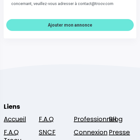
concernant, veuillez-vous adresser à contact@troov.com
Ajouter mon annonce
Liens
Accueil
F.A.Q
Professionnel
Blog
F.A.Q
SNCF
Connexion
Presse