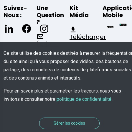
Suivez-
Une
Kit
Applicat
Nous :
Question
Média
Mobile
?
Télécharger
Écrivez-
Nous
Ce site utilise des cookies destinés à mesurer la fréquentatio
du site ainsi qu’à vous proposer des vidéos, des boutons de
partage, des remontées de contenus de plateformes sociales
et des contenus animés et interactifs.
Pour en savoir plus et paramétrer les traceurs, nous vous
© COPYRIGHT 2026 - Tous Droits Réservés
à TROOV
invitons à consulter notre
politique de confidentialité
.
Gérer les cookies