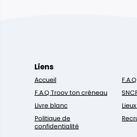
Liens
Accueil
F.A.Q
F.A.Q Troov ton créneau
SNC
Livre blanc
Lieu
Politique de
Recr
confidentialité