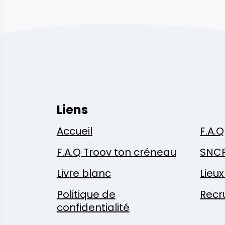
Liens
Accueil
F.A.Q
F.A.Q Troov ton créneau
SNC
Livre blanc
Lieu
Politique de
Recr
confidentialité