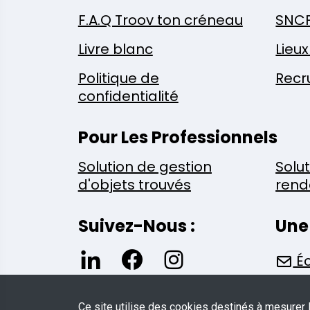
F.A.Q Troov ton créneau
SNC
Livre blanc
Lieu
Politique de
Recr
confidentialité
Pour Les Professionnels
Solution de gestion
Solu
d'objets trouvés
rend
Suivez-Nous :
Une
Éc
Ce site utilise des cookies destinés à mesurer 