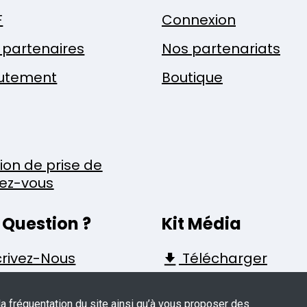
F
Connexion
x partenaires
Nos partenariats
utement
Boutique
tion de prise de
ez-vous
 Question ?
Kit Média
rivez-Nous
Télécharger
la fréquentation du site ainsi qu’à vous proposer des