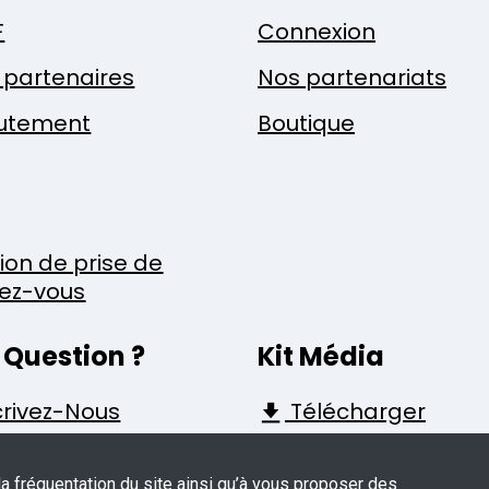
F
Connexion
x partenaires
Nos partenariats
utement
Boutique
tion de prise de
ez-vous
 Question ?
Kit Média
rivez-Nous
Télécharger
la fréquentation du site ainsi qu’à vous proposer des