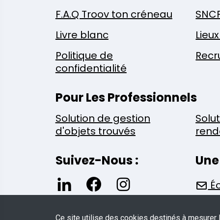
F.A.Q Troov ton créneau
SNC
Livre blanc
Lieu
Politique de
Recr
confidentialité
Pour Les Professionnels
Solution de gestion
Solu
d'objets trouvés
rend
Suivez-Nous :
Une
Éc
Ce site utilise des cookies destinés à mesurer 