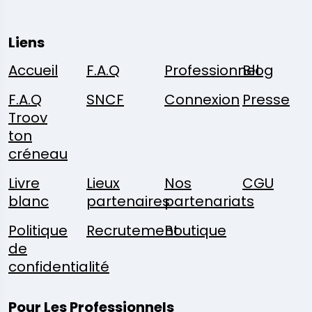
Liens
Accueil
F.A.Q
Professionnel
Blog
F.A.Q
SNCF
Connexion
Presse
Troov
ton
créneau
Livre
Lieux
Nos
CGU
blanc
partenaires
partenariats
Politique
Recrutement
Boutique
de
confidentialité
Pour Les Professionnels