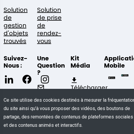
Solution
Solution
de
de prise
gestion
de
d'objets
rendez-
trouvés
vous
Suivez-
Une
Kit
Applicat
Nous :
Question
Média
Mobile
?
Télécharger
Écrivez-
Ce site utilise des cookies destinés à mesurer la fréquentatio
Nous
du site ainsi qu’à vous proposer des vidéos, des boutons de
partage, des remontées de contenus de plateformes sociales
et des contenus animés et interactifs.