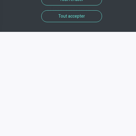
Informations
Tout accepter
Adresse
6 Rue de Buzanval , 60000 , Beauvais
Téléphone