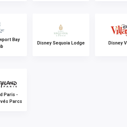
wport Bay
Disney Sequoia Lodge
Disney V
ub
d Paris -
uvés Parcs