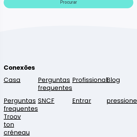
Procurar
Conexões
Casa
Perguntas
Profissional
Blog
frequentes
Perguntas
SNCF
Entrar
pressione
frequentes
Troov
ton
créneau