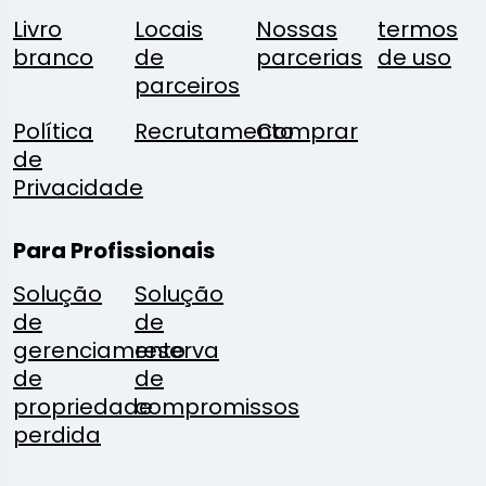
Livro
Locais
Nossas
termos
branco
de
parcerias
de uso
parceiros
Política
Recrutamento
Comprar
de
Privacidade
Para Profissionais
Solução
Solução
de
de
gerenciamento
reserva
de
de
propriedade
compromissos
perdida