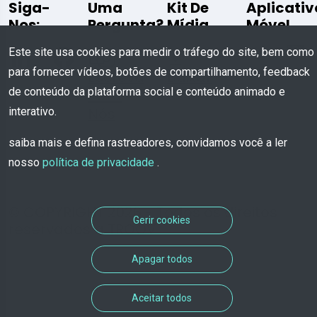
Siga-
Uma
Kit De
Aplicativ
Nos:
Pergunta?
Mídia
Móvel
Este site usa cookies para medir o tráfego do site, bem como
para fornecer vídeos, botões de compartilhamento, feedback
Escreva
Baixar
de conteúdo da plataforma social e conteúdo animado e
Para
Nós
interativo.
saiba mais e defina rastreadores, convidamos você a ler
nosso
política de privacidade
.
© COPYRIGHT 2026 - Todos os direitos
Gerir cookies
reservados a TROOV
Apagar todos
Aceitar todos