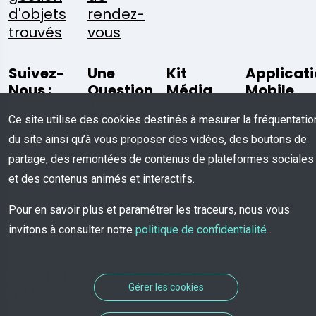
d'objets
rendez-
trouvés
vous
Suivez-
Une
Kit
Applicat
Nous :
Question
Média
Mobile
?
Ce site utilise des cookies destinés à mesurer la fréquentatio
du site ainsi qu’à vous proposer des vidéos, des boutons de
Télécharger
Écrivez-
partage, des remontées de contenus de plateformes sociales
Nous
et des contenus animés et interactifs.
Pour en savoir plus et paramétrer les traceurs, nous vous
invitons à consulter notre
politique de confidentialité
.
© COPYRIGHT 2026 - Tous Droits Réservés
Gérer les cookies
à TROOV