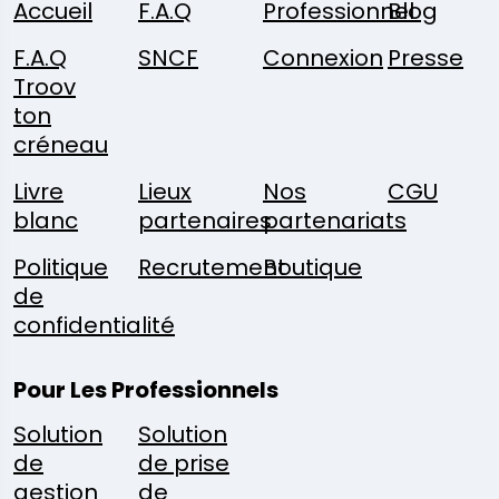
Accueil
F.A.Q
Professionnel
Blog
F.A.Q
SNCF
Connexion
Presse
Troov
ton
créneau
Livre
Lieux
Nos
CGU
blanc
partenaires
partenariats
Politique
Recrutement
Boutique
de
confidentialité
Pour Les Professionnels
Solution
Solution
de
de prise
gestion
de