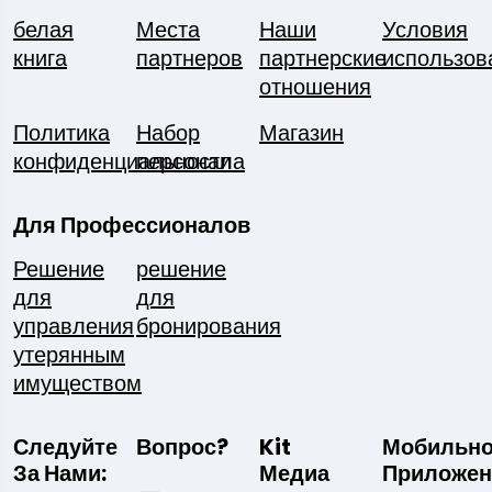
белая
Места
Наши
Условия
книга
партнеров
партнерские
использов
отношения
Политика
Набор
Магазин
конфиденциальности
персонала
Для Профессионалов
Решение
решение
для
для
управления
бронирования
утерянным
имуществом
Следуйте
Вопрос?
Kit
Мобильн
За Нами:
Медиа
Приложен