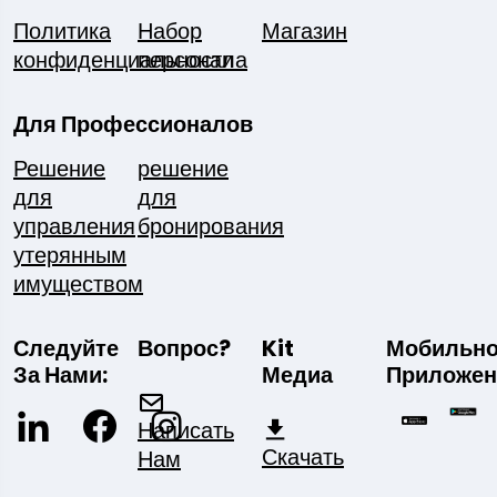
Политика
Набор
Магазин
конфиденциальности
персонала
Для Профессионалов
Решение
решение
для
для
управления
бронирования
утерянным
имуществом
Следуйте
Вопрос?
Kit
Мобильн
За Нами:
Медиа
Приложен
Написать
Скачать
Нам