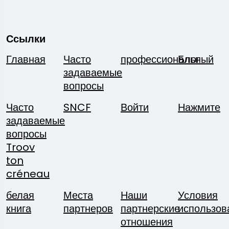
Ссылки
Главная
Часто
профессиональный
Блог
задаваемые
вопросы
Часто
SNCF
Войти
Нажмите
задаваемые
вопросы
Troov
ton
créneau
белая
Места
Наши
Условия
книга
партнеров
партнерские
использов
отношения