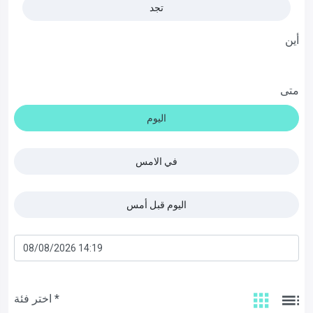
تجد
أين
متى
اليوم
في الامس
اليوم قبل أمس
اختر فئة *