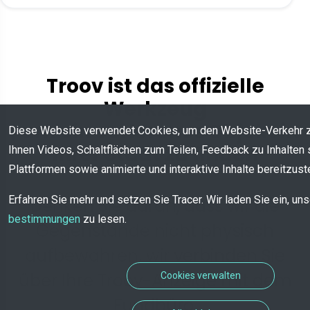
Troov ist das offizielle
Werkzeug
, um ein verlorenes Objekt in
Diese Website verwendet Cookies, um den Website-Verkehr 
Ihrer Stadt zu finden
Ihnen Videos, Schaltflächen zum Teilen, Feedback zu Inhalten 
Plattformen sowie animierte und interaktive Inhalte bereitzuste
Erfahren Sie mehr und setzen Sie Tracer. Wir laden Sie ein, un
Denken Sie daran, dass wir die
bestimmungen
zu lesen.
Gegenstände nicht physisch
aufbewahren, wir verbinden Sie
über Ihre Troov-Anzeige mit dem
Cookies verwalten
Fundbüro.