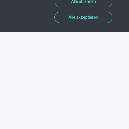
Alle ablehnen
Alle akzeptieren
Wie man ein verlorenes
Objekt wiederherstellt
Gehen Sie zu Troov.com, um den
Verlust Ihres Artikels zu melden, da
dies das von Auchan SAINT-CYR -
EQUATOP ausgewählte Tool ist, mit