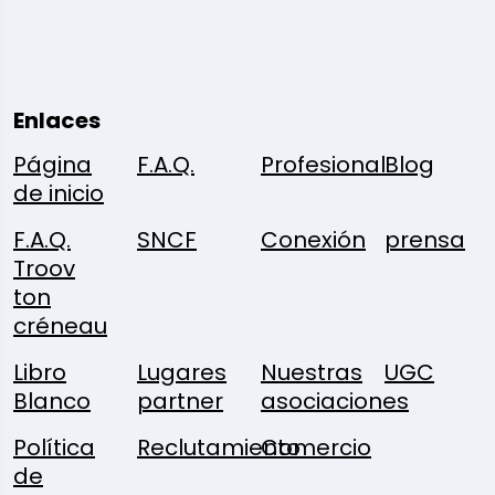
Enlaces
Página
F.A.Q.
Profesional
Blog
de inicio
F.A.Q.
SNCF
Conexión
prensa
Troov
ton
créneau
Libro
Lugares
Nuestras
UGC
Blanco
partner
asociaciones
Política
Reclutamiento
Comercio
de