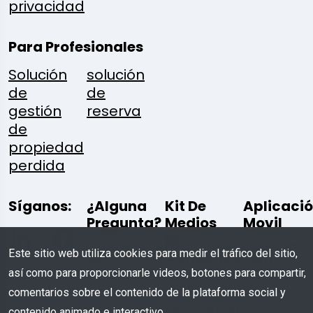
privacidad
Para Profesionales
Solución
solución
de
de
gestión
reserva
de
propiedad
perdida
Síganos:
¿Alguna
Kit De
Aplicaci
Pregunta?
Medios
Movil
De
Este sitio web utiliza cookies para medir el tráfico del sitio,
Comunicación
Escríbenos
así como para proporcionarle videos, botones para compartir,
comentarios sobre el contenido de la plataforma social y
Descargar
contenido animado e interactivo.