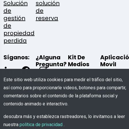
Solución
solución
de
de
gestión
reserva
de
propiedad
perdida
Síganos:
¿Alguna
Kit De
Aplicaci
Pregunta?
Medios
Movil
De
Comunicación
Este sitio web utiliza cookies para medir el tráfico del sitio,
Escríbenos
así como para proporcionarle videos, botones para compartir,
comentarios sobre el contenido de la plataforma social y
Descargar
contenido animado e interactivo.
descubra más y establezca rastreadores, lo invitamos a leer
nuestra
política de privacidad
.