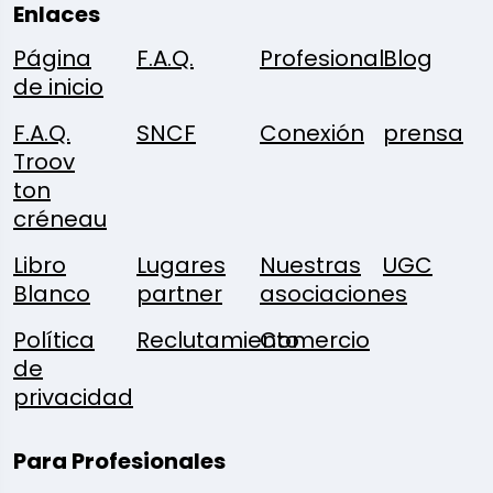
Enlaces
Página
F.A.Q.
Profesional
Blog
de inicio
F.A.Q.
SNCF
Conexión
prensa
Troov
ton
créneau
Libro
Lugares
Nuestras
UGC
Blanco
partner
asociaciones
Política
Reclutamiento
Comercio
de
privacidad
Para Profesionales