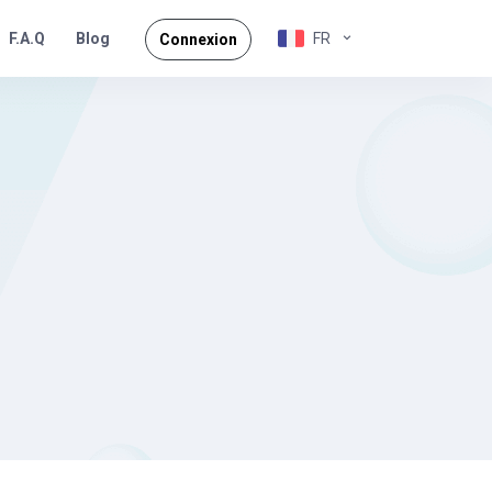
F.A.Q
FR
Blog
Connexion