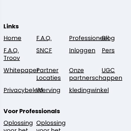
Links
Home
F.A.Q.
Professioneel
Blog
F.A.Q.
SNCF
Inloggen
Pers
Troov
Whitepaper
Partner
Onze
UGC
Locaties
partnerschappen
Privacybeleid
Werving
kledingwinkel
Voor Professionals
Oplossing
Oplossing
voor het
voor het