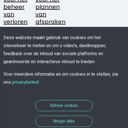
beheer
plannen
van
van
verloren
afspraken
voorwerpen
Deze website maakt gebruik van cookies om het
Volg
Heeft U
Media
Mobiele
siteverkeer te meten en om u video's, deelknoppen,
Ons:
Een
Kit
App
feedback over de inhoud van sociale platforms en
Vraag?
geanimeerde en interactieve inhoud te bieden.
Download
Voor meerdere informatie en om cookies in te stellen, zie
Schrijf
ons
privacybeleid
Ons
Beheer cookies
Weiger alles
COPYRIGHT 2026 - Alle rechten