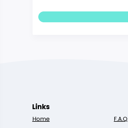
Links
Home
F.A.Q