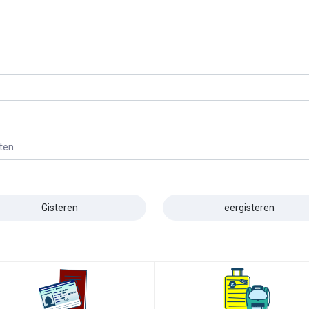
eten
Gisteren
eergisteren