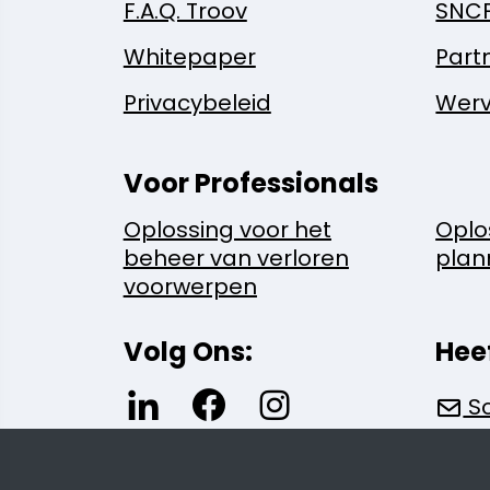
F.A.Q. Troov
SNC
Whitepaper
Part
Privacybeleid
Werv
Voor Professionals
Oplossing voor het
Oplo
beheer van verloren
plan
voorwerpen
Volg Ons:
Hee
Sc