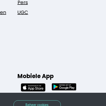
Pers
pen
UGC
Mobiele App
Beheer cookies