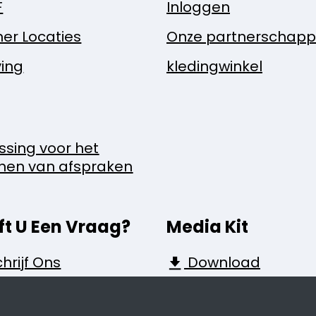
F
Inloggen
ner Locaties
Onze partnerschap
ing
kledingwinkel
ssing voor het
nen van afspraken
ft U Een Vraag?
Media Kit
hrijf Ons
Download