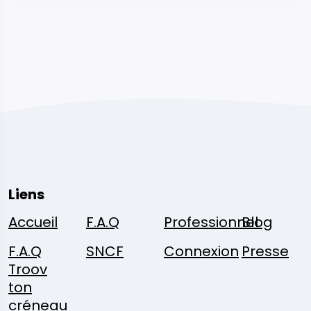
Liens
Accueil
F.A.Q
Professionnel
Blog
F.A.Q
SNCF
Connexion
Presse
Troov
ton
créneau