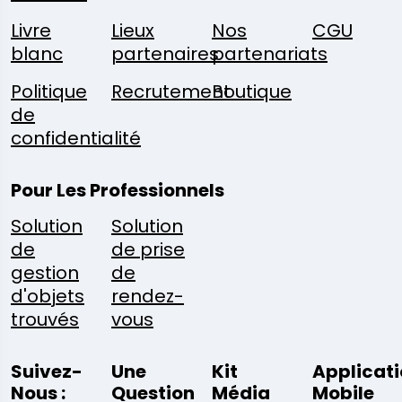
Livre
Lieux
Nos
CGU
blanc
partenaires
partenariats
Politique
Recrutement
Boutique
de
confidentialité
Pour Les Professionnels
Solution
Solution
de
de prise
gestion
de
d'objets
rendez-
trouvés
vous
Suivez-
Une
Kit
Applicat
Nous :
Question
Média
Mobile