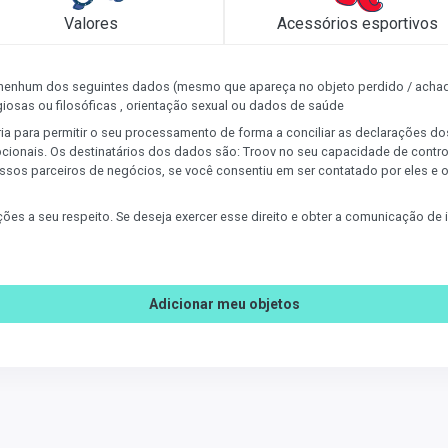
Valores
Acessórios esportivos
 nenhum dos seguintes dados (mesmo que apareça no objeto perdido / achad
eligiosas ou filosóficas , orientação sexual ou dados de saúde
ria para permitir o seu processamento de forma a conciliar as declarações d
ionais. Os destinatários dos dados são: Troov no seu capacidade de cont
ssos parceiros de negócios, se você consentiu em ser contatado por eles e 
mações a seu respeito. Se deseja exercer esse direito e obter a comunicação d
Adicionar meu objetos