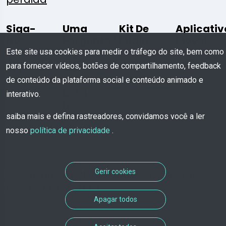
Siga-
Uma
Kit De
Aplicativ
Nos:
Pergunta?
Mídia
Móvel
Este site usa cookies para medir o tráfego do site, bem como
para fornecer vídeos, botões de compartilhamento, feedback
Escreva
Baixar
de conteúdo da plataforma social e conteúdo animado e
Para
interativo.
Nós
saiba mais e defina rastreadores, convidamos você a ler
nosso
política de privacidade
.
Gerir cookies
© COPYRIGHT 2026 - Todos os direitos
reservados a TROOV
Apagar todos