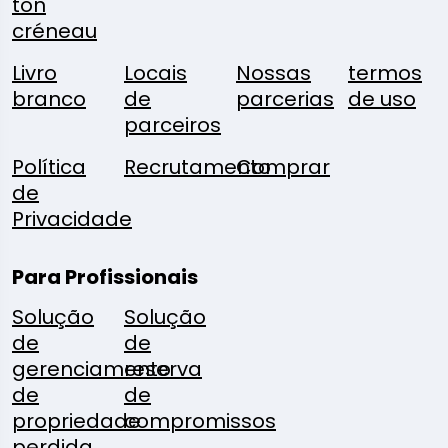
ton
créneau
Livro
Locais
Nossas
termos
branco
de
parcerias
de uso
parceiros
Política
Recrutamento
Comprar
de
Privacidade
Para Profissionais
Solução
Solução
de
de
gerenciamento
reserva
de
de
propriedade
compromissos
perdida