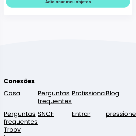
Adicionar meu objetos
Conexões
Casa
Perguntas
Profissional
Blog
frequentes
Perguntas
SNCF
Entrar
pressione
frequentes
Troov