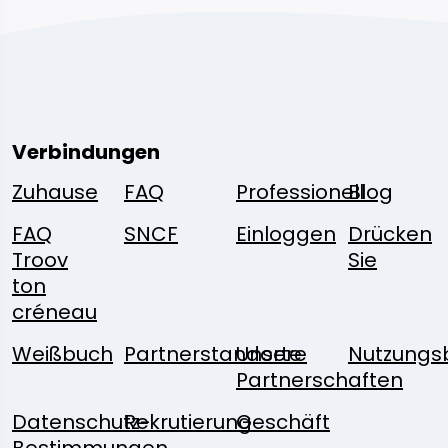
Verbindungen
Zuhause
FAQ
Professionell
Blog
FAQ
SNCF
Einloggen
Drücken
Troov
Sie
ton
créneau
Weißbuch
Partnerstandorte
Unsere
Nutzungs
Partnerschaften
Datenschutz-
Rekrutierung
Geschäft