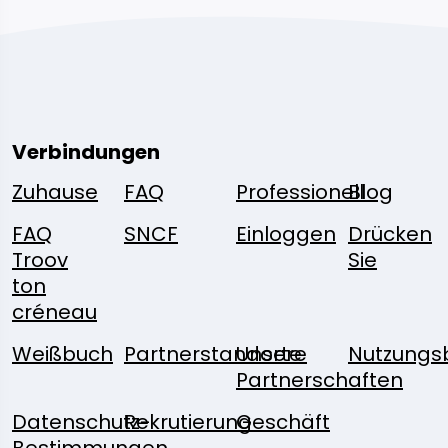
Verbindungen
Zuhause
FAQ
Professionell
Blog
FAQ
SNCF
Einloggen
Drücken
Troov
Sie
ton
créneau
Weißbuch
Partnerstandorte
Unsere
Nutzungs
Partnerschaften
Datenschutz-
Rekrutierung
Geschäft