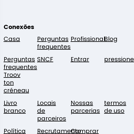
Conexões
Casa
Perguntas
Profissional
Blog
frequentes
Perguntas
SNCF
Entrar
pressione
frequentes
Troov
ton
créneau
Livro
Locais
Nossas
termos
branco
de
parcerias
de uso
parceiros
Política
Recrutamento
Comprar