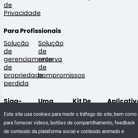
de
Privacidade
Para Profissionais
Solução
Solução
de
de
gerenciamento
reserva
de
de
propriedade
compromissos
perdida
Siga-
Uma
Kit De
Aplicativ
Nos:
Pergunta?
Mídia
Móvel
Este site usa cookies para medir o tráfego do site, bem como
para fornecer vídeos, botões de compartilhamento, feedback
Escreva
Baixar
de conteúdo da plataforma social e conteúdo animado e