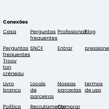
Conexões
Casa
Perguntas
Profissional
Blog
frequentes
Perguntas
SNCF
Entrar
pressione
frequentes
Troov
ton
créneau
Livro
Locais
Nossas
termos
branco
de
parcerias
de uso
parceiros
Política
Recrutamento
Comprar