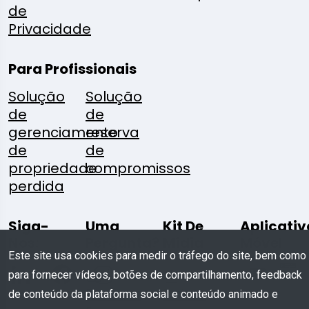
de
Privacidade
Para Profissionais
Solução
Solução
de
de
gerenciamento
reserva
de
de
propriedade
compromissos
perdida
Siga-
Uma
Kit De
Aplicativ
Nos:
Pergunta?
Mídia
Móvel
Este site usa cookies para medir o tráfego do site, bem como
para fornecer vídeos, botões de compartilhamento, feedback
Escreva
Baixar
de conteúdo da plataforma social e conteúdo animado e