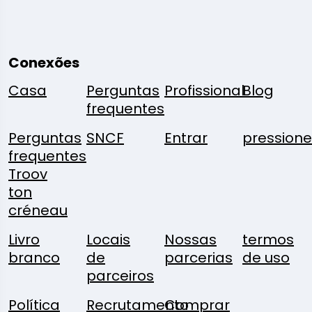
Conexões
Casa
Perguntas
Profissional
Blog
frequentes
Perguntas
SNCF
Entrar
pressione
frequentes
Troov
ton
créneau
Livro
Locais
Nossas
termos
branco
de
parcerias
de uso
parceiros
Política
Recrutamento
Comprar