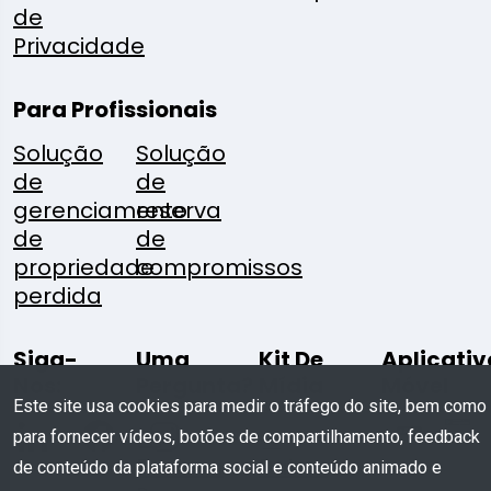
de
Privacidade
Para Profissionais
Solução
Solução
de
de
gerenciamento
reserva
de
de
propriedade
compromissos
perdida
Siga-
Uma
Kit De
Aplicativ
Nos:
Pergunta?
Mídia
Móvel
Este site usa cookies para medir o tráfego do site, bem como
para fornecer vídeos, botões de compartilhamento, feedback
Escreva
Baixar
de conteúdo da plataforma social e conteúdo animado e