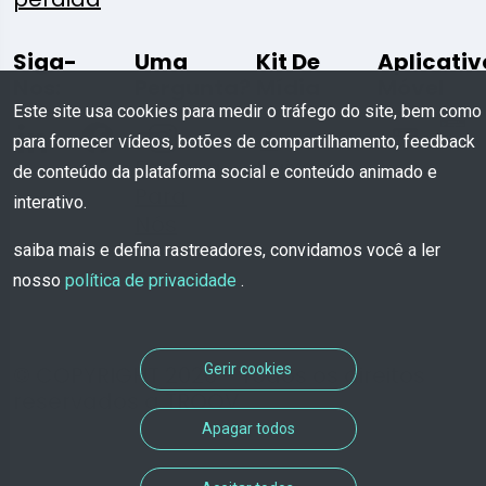
Siga-
Uma
Kit De
Aplicativ
Nos:
Pergunta?
Mídia
Móvel
Este site usa cookies para medir o tráfego do site, bem como
para fornecer vídeos, botões de compartilhamento, feedback
Escreva
Baixar
de conteúdo da plataforma social e conteúdo animado e
Para
interativo.
Nós
saiba mais e defina rastreadores, convidamos você a ler
nosso
política de privacidade
.
Gerir cookies
© COPYRIGHT 2026 - Todos os direitos
reservados a TROOV
Apagar todos