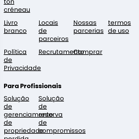
ton
créneau
Livro
Locais
Nossas
termos
branco
de
parcerias
de uso
parceiros
Política
Recrutamento
Comprar
de
Privacidade
Para Profissionais
Solução
Solução
de
de
gerenciamento
reserva
de
de
propriedade
compromissos
perdida