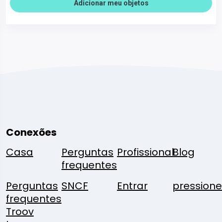
Adicionar meu objetos
Conexões
Casa
Perguntas
Profissional
Blog
frequentes
Perguntas
SNCF
Entrar
pressione
frequentes
Troov