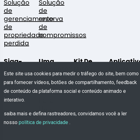
Solução
Solução
de
de
gerenciamento
reserva
de
de
propriedade
compromissos
perdida
Siga-
Uma
Kit De
Aplicativ
Nos:
Pergunta?
Mídia
Móvel
Este site usa cookies para medir o tráfego do site, bem como
para fornecer vídeos, botões de compartilhamento, feedback
Escreva
Baixar
de conteúdo da plataforma social e conteúdo animado e
Para
interativo.
Nós
saiba mais e defina rastreadores, convidamos você a ler
nosso
política de privacidade
.