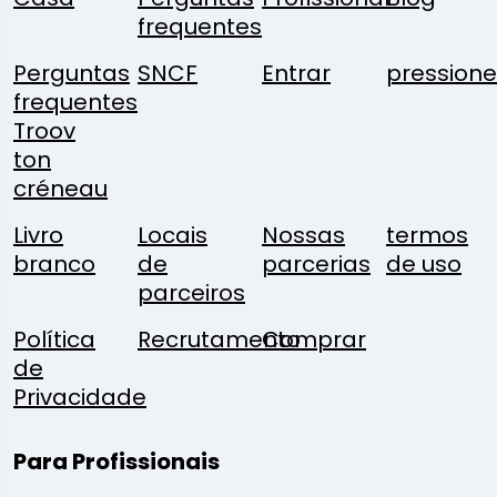
frequentes
Perguntas
SNCF
Entrar
pressione
frequentes
Troov
ton
créneau
Livro
Locais
Nossas
termos
branco
de
parcerias
de uso
parceiros
Política
Recrutamento
Comprar
de
Privacidade
Para Profissionais