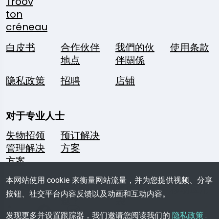
Troov
ton
créneau
白皮书
合作伙伴
我們的伙
使用条款
地点
伴關係
隐私政策
招聘
店铺
对于专业人士
失物招领
预订解决
管理解决
方案
方案
本网站使用 cookie 来衡量网站流量，并为您提供视频、分享
关注我们
一个问
媒体资料
移动应用
按钮、社交平台内容反馈以及动画和互动内容。
题？
袋
发现更多并设置跟踪器，我们邀请您阅读我们的
隐私政策
.