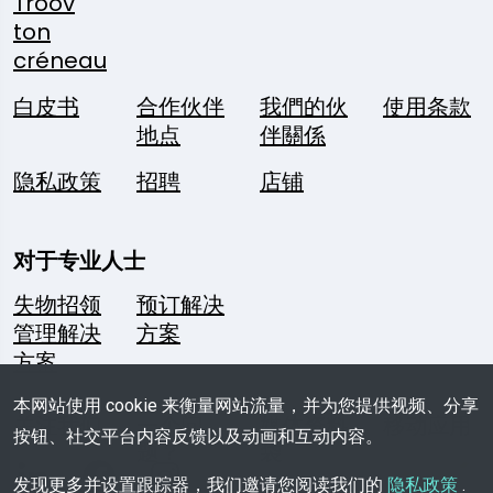
Troov
ton
créneau
白皮书
合作伙伴
我們的伙
使用条款
地点
伴關係
隐私政策
招聘
店铺
对于专业人士
失物招领
预订解决
管理解决
方案
方案
本网站使用 cookie 来衡量网站流量，并为您提供视频、分享
关注我们
一个问
媒体资料
移动应用
按钮、社交平台内容反馈以及动画和互动内容。
题？
袋
发现更多并设置跟踪器，我们邀请您阅读我们的
隐私政策
.