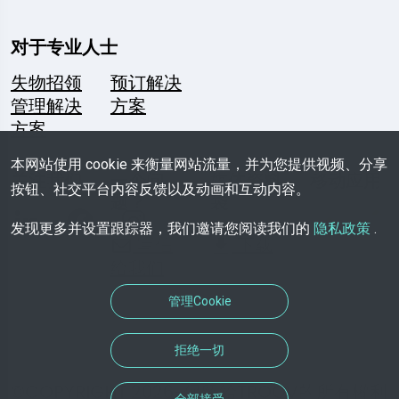
对于专业人士
失物招领
预订解决
管理解决
方案
方案
本网站使用 cookie 来衡量网站流量，并为您提供视频、分享
关注我们
一个问
媒体资料
移动应用
按钮、社交平台内容反馈以及动画和互动内容。
题？
袋
发现更多并设置跟踪器，我们邀请您阅读我们的
隐私政策
.
写信
下载
给我们
管理Cookie
拒绝一切
©COPYRIGHT 2026-保留給TROOV的所有權利