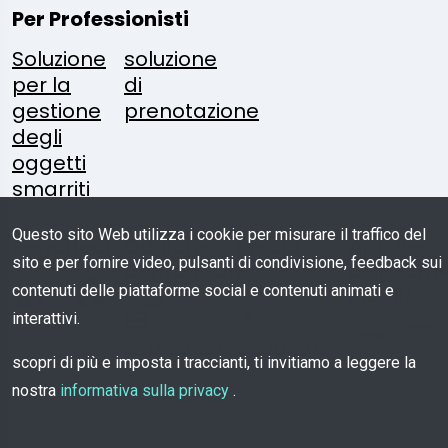
Per Professionisti
Soluzione
soluzione
per la
di
gestione
prenotazione
degli
oggetti
smarriti
Questo sito Web utilizza i cookie per misurare il traffico del
Seguiteci:
Qualche
Media
App Per
sito e per fornire video, pulsanti di condivisione, feedback sui
Domanda?
Kit
Dispositiv
contenuti delle piattaforme social e contenuti animati e
Mobili
interattivi.
Scriveteci
Scaricare
scopri di più e imposta i traccianti, ti invitiamo a leggere la
nostra
informativa sulla privacy
.