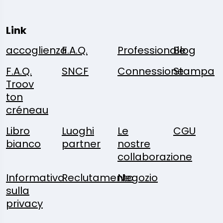
Link
accoglienza
F.A.Q.
Professionale
Blog
F.A.Q.
SNCF
Connessione
Stampa
Troov
ton
créneau
Libro
Luoghi
Le
CGU
bianco
partner
nostre
collaborazione
Informativa
Reclutamento
Negozio
sulla
privacy