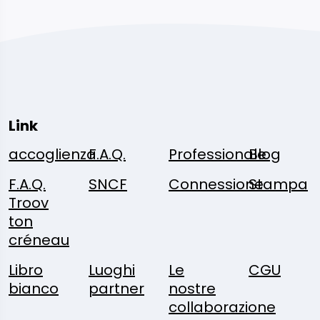
Link
accoglienza
F.A.Q.
Professionale
Blog
F.A.Q.
SNCF
Connessione
Stampa
Troov
ton
créneau
Libro
Luoghi
Le
CGU
bianco
partner
nostre
collaborazione