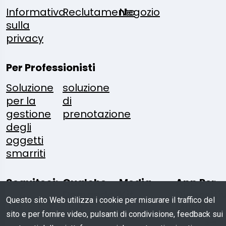
Informativa
Reclutamento
Negozio
sulla
privacy
Per Professionisti
Soluzione
soluzione
per la
di
gestione
prenotazione
degli
oggetti
smarriti
Seguiteci:
Qualche
Media
App Per
Domanda?
Kit
Dispositiv
Questo sito Web utilizza i cookie per misurare il traffico del
Mobili
sito e per fornire video, pulsanti di condivisione, feedback sui