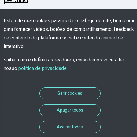
perdida
Siga-
Uma
Kit De
Aplicativ
Este site usa cookies para medir o tráfego do site, bem como
Nos:
Pergunta?
Mídia
Móvel
para fornecer vídeos, botões de compartilhamento, feedback
de conteúdo da plataforma social e conteúdo animado e
interativo.
Escreva
Baixar
Para
saiba mais e defina rastreadores, convidamos você a ler
Nós
nosso
política de privacidade
.
Gerir cookies
© COPYRIGHT 2026 - Todos os direitos
Apagar todos
reservados a TROOV
Aceitar todos