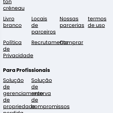
ton
créneau
Livro
Locais
Nossas
termos
branco
de
parcerias
de uso
parceiros
Política
Recrutamento
Comprar
de
Privacidade
Para Profissionais
Solução
Solução
de
de
gerenciamento
reserva
de
de
propriedade
compromissos