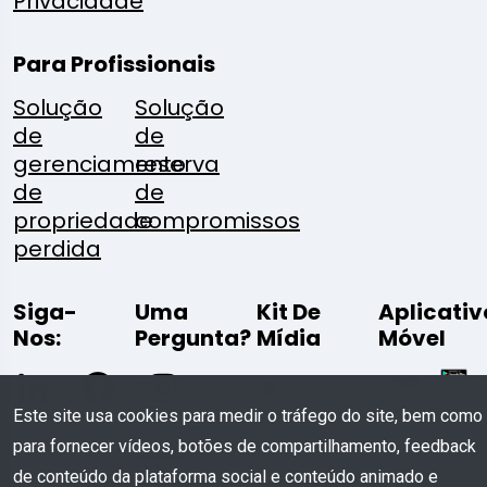
Privacidade
Para Profissionais
Solução
Solução
de
de
gerenciamento
reserva
de
de
propriedade
compromissos
perdida
Siga-
Uma
Kit De
Aplicativ
Nos:
Pergunta?
Mídia
Móvel
Escreva
Baixar
Este site usa cookies para medir o tráfego do site, bem como
Para
para fornecer vídeos, botões de compartilhamento, feedback
Nós
de conteúdo da plataforma social e conteúdo animado e