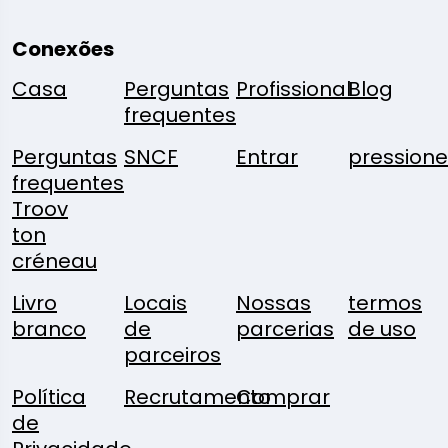
Conexões
Casa
Perguntas
Profissional
Blog
frequentes
Perguntas
SNCF
Entrar
pressione
frequentes
Troov
ton
créneau
Livro
Locais
Nossas
termos
branco
de
parcerias
de uso
parceiros
Política
Recrutamento
Comprar
de